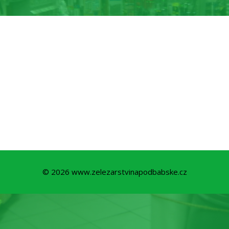
© 2026 www.zelezarstvinapodbabske.cz